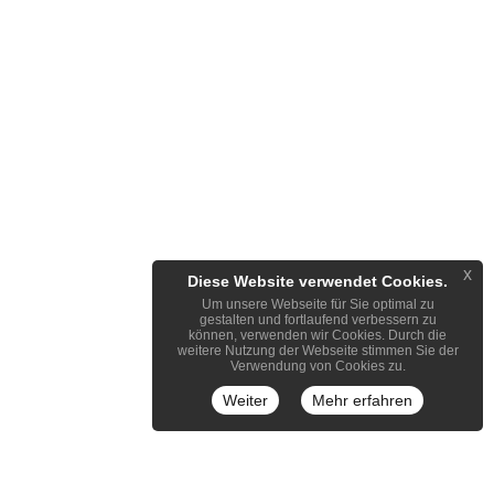
x
Diese Website verwendet Cookies.
Um unsere Webseite für Sie optimal zu
gestalten und fortlaufend verbessern zu
können, verwenden wir Cookies. Durch die
weitere Nutzung der Webseite stimmen Sie der
Verwendung von Cookies zu.
Weiter
Mehr erfahren